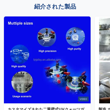
紹介された製品
VIDEO
カスタマイズされた二重壁式UVクォーツガ
製造 