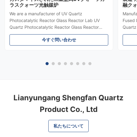
ラスクォーツ光触媒炉
融ク
We are a manufacturer of UV Quartz
Manufa
Photocatalytic Reactor Glass Reactor Lab UV
Fused 
Quartz Photocatalytic Reactor Glass Reactor
Quartz
LabCapacity design: Accept customized
quality
今すぐ問い合わせ
according to your drawing and capacity. Quartz
Availab
Glass Tube Customized Service by Shengfan
levels 
Shengfan is one of the leading quartz glass tube
excepti
...
Lianyungang Shengfan Quartz
Product Co., Ltd
私たちについて