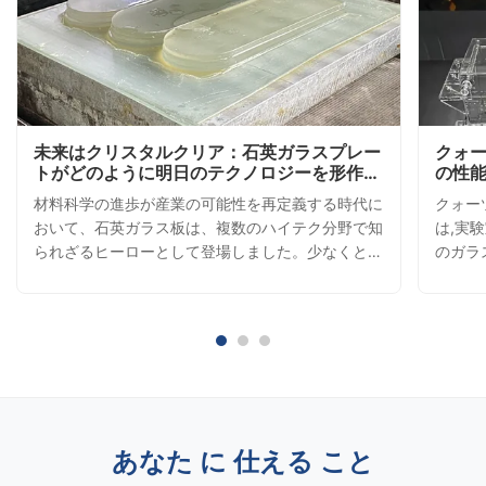
未来はクリスタルクリア：石英ガラスプレー
クォー
トがどのように明日のテクノロジーを形作っ
の性
ているか
材料科学の進歩が産業の可能性を再定義する時代に
クォー
おいて、石英ガラス板は、複数のハイテク分野で知
は,実
られざるヒーローとして登場しました。少なくとも
のガラ
99.9%の二酸化ケイ素（SiO₂）で構成されたこれら
クォー
の透明な驚異は、並外れた物理的特性と卓越した光
達性,
学的な透明度を兼ね備えています。 採用を促進す
めの理
る主な利点: 熱のチャンピオン：最大1,100℃の温
ォーツ
度に耐える石英板は、過酷な環境下で通常のガラス
は,1
を凌駕します。 光学の達人：UVからIRスペクトル
できま
（185nmから2,500nm）まで90%以上の光線透過
な加熱
率を示します。 化学の要塞：酸（HFを除く）およ
ん.こ
あなた に 仕える こと
び腐食性物質に対する顕著な耐性を示します。 電
グおよ