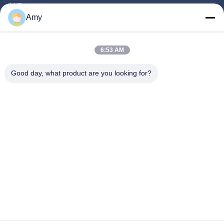
製品
Amy
ビデオ
わたしたち に つい て
6:53 AM
工場 ツアー
Good day, what product are you looking for?
品質管理
引金 を 求め て ください
ニュース
事件
Follow Us