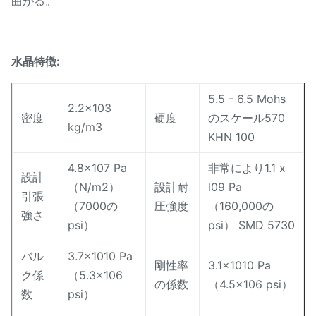
曲がる。
水晶特徴:
5.5 - 6.5 Mohs
2.2x103
密度
硬度
のスケール570
kg/m3
KHN 100
4.8x107 Pa
非常により1.1 x
設計
（N/m2）
設計耐
l09 Pa
引張
（7000の
圧強度
（160,000の
強さ
psi）
psi） SMD 5730
バル
3.7x1010 Pa
剛性率
3.1x1010 Pa
ク係
（5.3x106
の係数
（4.5x106 psi）
数
psi）