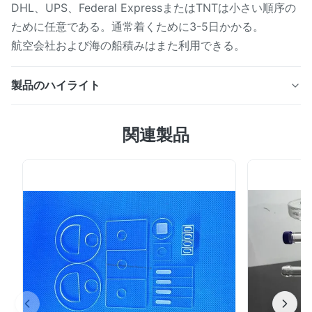
DHL、UPS、Federal ExpressまたはTNTは小さい順序の
ために任意である。通常着くために3-5日かかる。
航空会社および海の船積みはまた利用できる。
製品のハイライト
水晶版の適用: 高温のような軍産複合体、機械類、冶金
関連製品
学、印刷および染まること、光学機器、高温サイト グラ
ス、火の穴の企業および他の、電灯の源装置、Labortory
の器械、化学器具企業。 水晶版:1.Translucence水晶ガラ
スの厚さ0.3-30mm、OD:1-500mm2.Thickness許
容:+/-0.1mm3.Raw材料:水晶、SiO2:>=99.99%4.Color:明
らかに、Translucence。5.Surface質:40/20
60/406.Transmittance >90%7.Sharpe:正方形、円は、サ
イズを作ることができ、顧客に従う形は要求する。 製品
範囲: ...