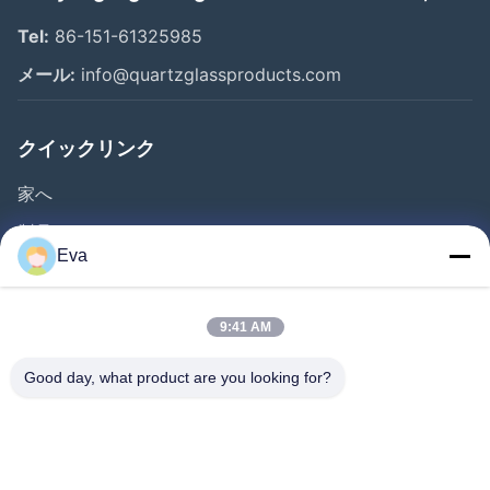
Tel:
86-151-61325985
メール:
info@quartzglassproducts.com
クイックリンク
家へ
製品
Eva
ビデオ
わたしたち に つい て
9:41 AM
工場 ツアー
Good day, what product are you looking for?
品質管理
引金 を 求め て ください
ニュース