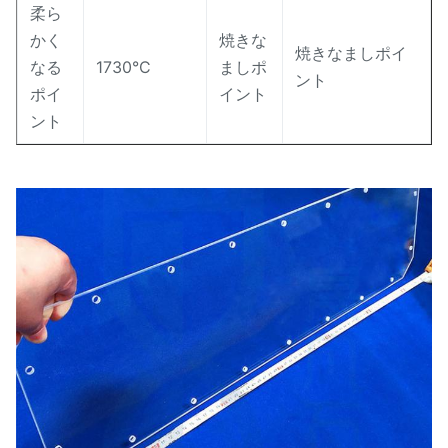
柔ら
かく
焼きな
焼きなましポイ
なる
1730°C
ましポ
ント
ポイ
イント
ント