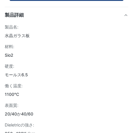
製品詳細
製品名:
水晶ガラス板
材料:
Sio2
硬度:
モールス6.5
働く温度:
1100℃
表面質:
20/40か40/60
Dieletricの強さ: