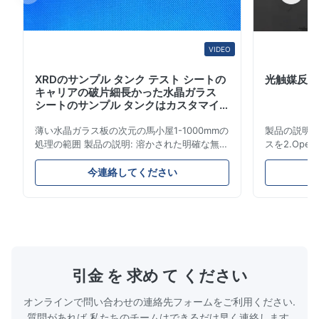
VIDEO
XRDのサンプル タンク テスト シートの
光触媒反応
キャリアの破片細長かった水晶ガラス
シートのサンプル タンクはカスタマイ
ズすることができます
薄い水晶ガラス板の次元の馬小屋1-1000mmの
製品の説明: 1
処理の範囲 製品の説明: 溶かされた明確な無水
スを2.Opera
ケイ酸の水晶ガラス板は優秀な熱衝撃の安定性
覚および化学性能。
および高い伝送の高い純度の水晶砂から成って
表面のコーティ
今連絡してください
います。それは電灯レーザー レンズ/光学機
境保護。6.
器/高温窓で広く利用されています。 指定 速い
7.Quartz
細部 原産地 江蘇、中国 ブランド SF 材料 ガ
材料、であり
ラス、良質の光学ガラス 使用法 光学 構造 二
氏温度は、
重凸面 形 球形 次元の許容 +/-0.02mm 範囲の
反酸材料示さ
処理 1-1000mm 水晶特徴 SIO2 99.99% 密度
良質の明確
2.2 （g/cm3） 硬度のmohのスケールの程度
のとおりであ
引金 を 求め て ください
6.6 融点 1732℃ 働く温度 1100℃ 最高温度は
係数、3.高温
近いう...
オンラインで問い合わせの連絡先フォームをご利用ください.
質問があれば,私たちのチームはできるだけ早く連絡します.