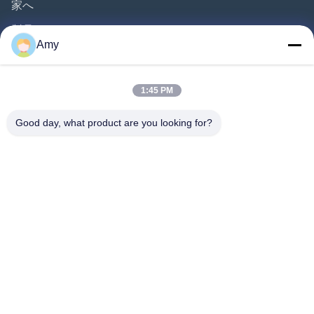
家へ
製品
Amy
ビデオ
わたしたち に つい て
1:45 PM
工場 ツアー
Good day, what product are you looking for?
品質管理
引金 を 求め て ください
ニュース
事件
Follow Us