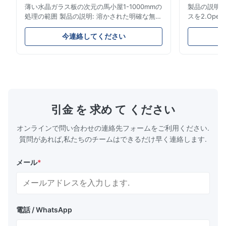
薄い水晶ガラス板の次元の馬小屋1-1000mmの
製品の説明: 1
処理の範囲 製品の説明: 溶かされた明確な無水
スを2.Opera
ケイ酸の水晶ガラス板は優秀な熱衝撃の安定性
覚および化学性能。
および高い伝送の高い純度の水晶砂から成って
表面のコーティ
今連絡してください
います。それは電灯レーザー レンズ/光学機
境保護。6.
器/高温窓で広く利用されています。 指定 速い
7.Quartz
細部 原産地 江蘇、中国 ブランド SF 材料 ガ
材料、であり
ラス、良質の光学ガラス 使用法 光学 構造 二
氏温度は、
重凸面 形 球形 次元の許容 +/-0.02mm 範囲の
反酸材料示さ
処理 1-1000mm 水晶特徴 SIO2 99.99% 密度
良質の明確
2.2 （g/cm3） 硬度のmohのスケールの程度
のとおりであ
引金 を 求め て ください
6.6 融点 1732℃ 働く温度 1100℃ 最高温度は
係数、3.高温
近いう...
オンラインで問い合わせの連絡先フォームをご利用ください.
質問があれば,私たちのチームはできるだけ早く連絡します.
メール
*
電話 / WhatsApp