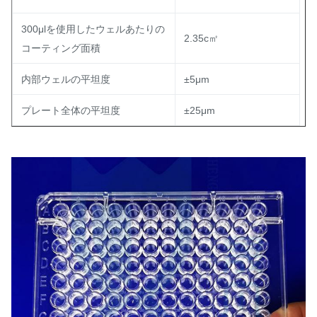
300μlを使用したウェルあたりの
2.35c㎡
コーティング面積
内部ウェルの平坦度
±5μm
プレート全体の平坦度
±25μm