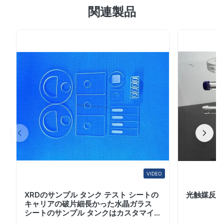
関連製品
ート 製品説明： マイクロタイター プレートとも呼ばれる
マイクロプレートは、ELISA から PCR までのさまざまな
アッセイで使用される長方形のマルチウェル プレートで
す。業界標準の 96 ウェル プレートは、すべての一般的
な機器用に設計されており、サンプル収集、化合物調製、
コンビナトリアル ケミストリー、ハイスループット スク
リーニング、核酸精製、細菌培養増殖、プレート複製など
のアプリケーションに使用できます。プレートの列には通
常、数字と文字のラベルが付けられています。右上隅のノ
ッチが正しいプレートの向きを決定します。プレートは...
VIDEO
XRDのサンプル タンク テスト シートの
光触媒反応
キャリアの破片細長かった水晶ガラス
シートのサンプル タンクはカスタマイ
ズすることができます