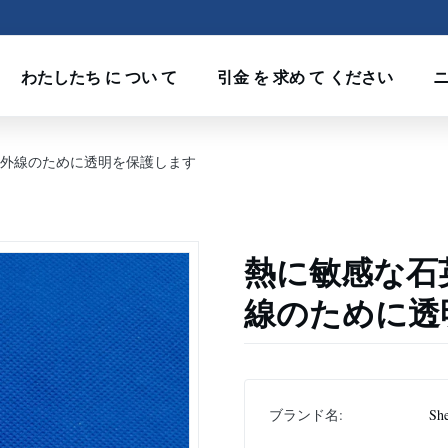
わたしたち に つい て
引金 を 求め て ください
外線のために透明を保護します
熱に敏感な石
線のために透
ブランド名:
Sh