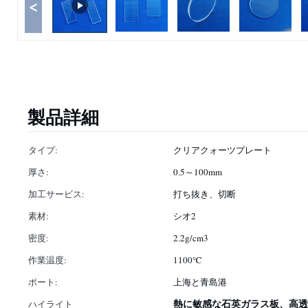
<
製品詳細
タイプ:
クリアクォーツプレート
厚さ:
0.5～100mm
加工サービス:
打ち抜き、切断
素材:
シオ2
密度:
2.2g/cm3
作業温度:
1100℃
ポート:
上海と青島港
熱に敏感な石英ガラス板、高透
ハイライト