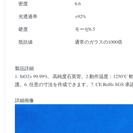
密度
6.6
光透過率
>92%
硬度
モーゼ6.5
抵抗値
通常のガラスの1000倍
製品詳細
1. SiO2> 99.99%、高純度石英管。2.動作温度：1
護。6. 任意の寸法を作成できます。7. CE.RoHs SGS 
詳細画像