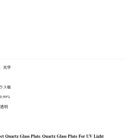
、光学
ラス板
9.99%
 透明
ct Quartz Glass Plate
Quartz Glass Plate For UV Light
,