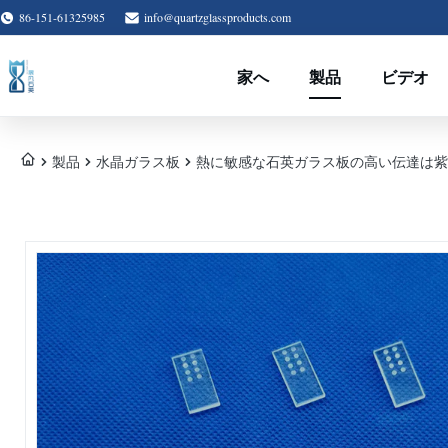
86-151-61325985
info@quartzglassproducts.com
家へ
製品
ビデオ
製品
水晶ガラス板
熱に敏感な石英ガラス板の高い伝達は紫