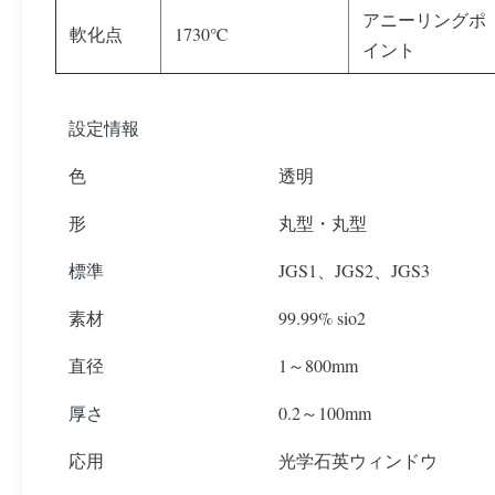
アニーリングポ
軟化点
1730℃
イント
設定情報
色
透明
形
丸型・丸型
標準
JGS1、JGS2、JGS3
素材
99.99% sio2
直径
1～800mm
厚さ
0.2～100mm
応用
光学石英ウィンドウ