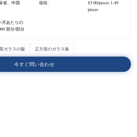
蘇省、中国
価格:
$3.00/pieces 1-49
pieces
 か月あたりの
000 部分/部分
英ガラスの版
正方形のガラス板
今
す
ぐ
問
い
合
わ
せ