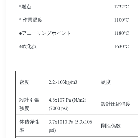
*融点
1732℃
* 作業温度
1100℃
※アニーリングポイント
1180℃
※軟化点
1630℃
密度
2.2×103kg/m3
硬度
設計引張
4.8x107 Pa (N/m2)
設計圧縮強度
強度
(7000 psi)
体積弾性
3.7x1010 Pa (5.3x106
剛性係数
率
psi)