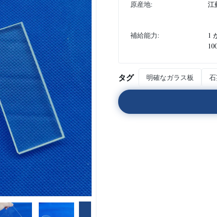
原産地:
江
補給能力:
1
10
タグ
明確なガラス板
石