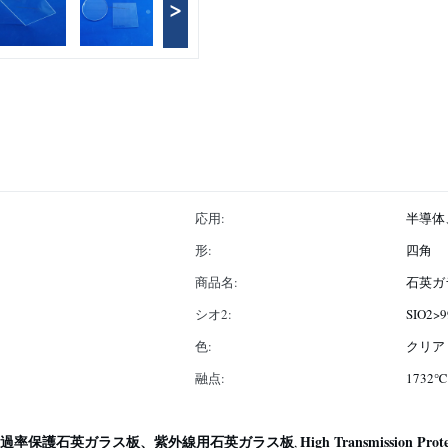
>
応用:
半導体
形:
四角
商品名:
石英ガ
シオ2:
SIO2>9
色:
クリア
融点:
1732℃
過率保護石英ガラス板、紫外線用石英ガラス板
High Transmission Prote
,