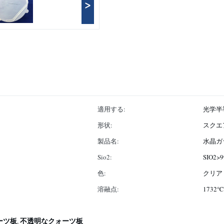
>
適用する:
光学半
形状:
スクエ
製品名:
水晶ガ
Sio2:
SIO2>9
色:
クリア
溶融点:
1732℃
ーツ板
不透明なクォーツ板
,