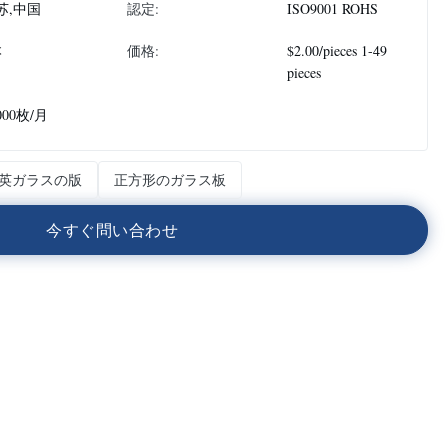
苏,中国
認定:
ISO9001 ROHS
本
価格:
$2.00/pieces 1-49
pieces
000枚/月
英ガラスの版
正方形のガラス板
今
す
ぐ
問
い
合
わ
せ