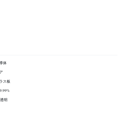
導体
ア
ラス板
9.99%
 透明