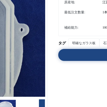
原産地:
江
最低注文数量:
1
補給能力:
10
タグ
明確なガラス板
石