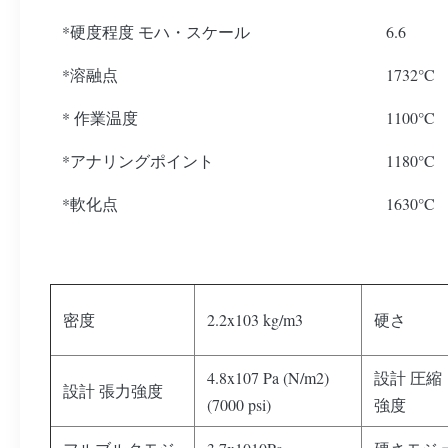
*硬度程度 モハ・スケール
6.6
*溶融点
1732°C
* 作業温度
1100°C
*アナリングポイント
1180°C
*軟化点
1630°C
密度
2.2x103 kg/m3
硬さ
4.8x107 Pa (N/m2)
設計 圧縮
設計 張力強度
(7000 psi)
強度