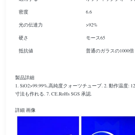
密度
6.6
光の伝達力
>92%
硬さ
モース65
抵抗値
普通のガラスの1000倍
製品詳細
1. SiO2>99.99%,高純度クォーツチューブ. 2. 動作温度
寸法も作れる. 7. CE.RoHs SGS 承認.
詳細 画像