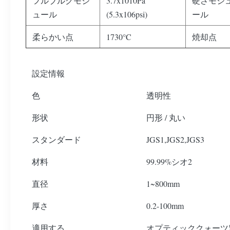
フルブルクモジ
3.7x1010Pa
硬さモジ
ュール
(5.3x106psi)
ール
柔らかい点
1730°C
焼却点
設定情報
色
透明性
形状
円形 / 丸い
スタンダード
JGS1,JGS2,JGS3
材料
99.99%シオ2
直径
1~800mm
厚さ
0.2-100mm
適用する
オプティッククォーツ