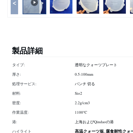
<
製品詳細
タイプ:
透明なクォーツプレート
厚さ:
0.5-100mm
処理サービス:
パンチ 切る
材料:
Sio2
密度:
2.2g/cm3
作業温度:
1100℃
港:
上海およびQindaoの港
高温クォーツ板
腐食耐性クォ
ハイライト
,