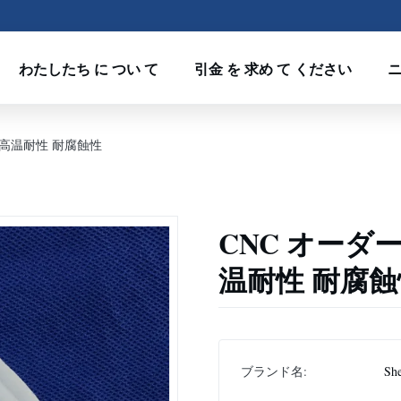
わたしたち に つい て
引金 を 求め て ください
 高温耐性 耐腐蝕性
CNC オーダ
温耐性 耐腐蝕
ブランド名:
Sh